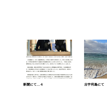
新聞にて…４
古宇利島にて