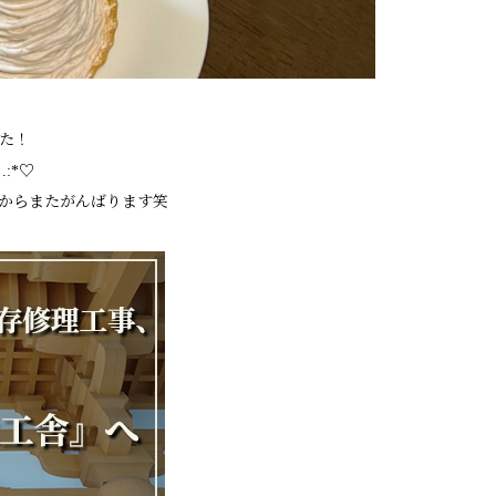
た！
:*♡
からまたがんばります笑